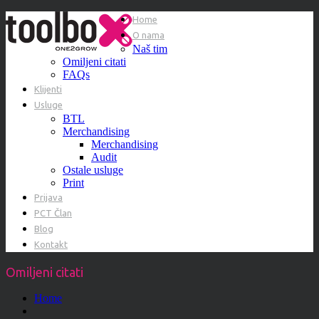
Home
O nama
Naš tim
Omiljeni citati
FAQs
Klijenti
Usluge
BTL
Merchandising
Merchandising
Audit
Ostale usluge
Print
Prijava
PCT Član
Blog
Kontakt
Omiljeni citati
Home