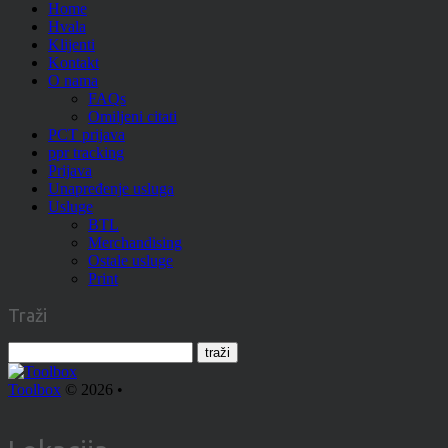
Home
Hvala
Klijenti
Kontakt
O nama
FAQs
Omiljeni citati
PCT prijava
ppr tracking
Prijava
Unapređenje usluga
Usluge
BTL
Merchandising
Ostale usluge
Print
Traži
Toolbox
© 2026 •