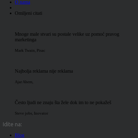
O nama
Omiljeni citati
Mnoge male stvari su postale velike uz pomoć pravog
marketinga
Mark Twain
,
Pisac
Najbolja reklama nije reklama
Ajar Ahem
,
Često ljudi ne znaju šta žele dok im to ne pokažeš
Steve jobs
,
Inovator
Idite na:
Blog