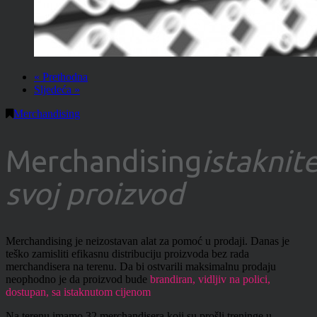
« Prethodna
Sljedeća »
Merchandising
Merchandising
istaknit
svoj proizvod
Merchandising je neizostavan alat za pomoć u prodaji. Danas je
teško zamisliti efikasnu distribuciju proizvoda bez rada
merchandisera na terenu. Da bi ostvarili maksimalnu prodaju
neophodno je da proizvod bude
brandiran, vidljiv na polici,
dostupan, sa istaknutom cijenom
Na terenu imamo 32 merchandisera koji su prošli treninge u