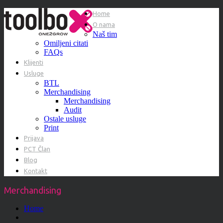
Home
O nama
Naš tim
Omiljeni citati
FAQs
Klijenti
Usluge
BTL
Merchandising
Merchandising
Audit
Ostale usluge
Print
Prijava
PCT Član
Blog
Kontakt
Merchandising
Home