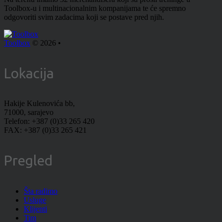
Toolbox-u i multinacionalnim kompanijama te će spremno
odgovoriti svim zadacima koji se postave pred njih.
Toolbox
© 2026 •
Lokacija
Hakije Kulenovića bb,
71000, sarajevo
Telefon: +387 (0)33 265 420
FAX: +387 (0)33 265 421
Pregled
Šta radimo
Usluge
Klijenti
Tim